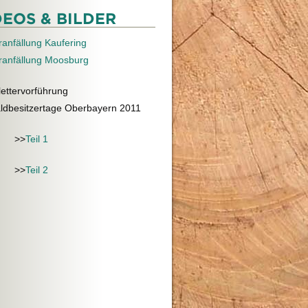
DEOS & BILDER
ranfällung Kaufering
ranfällung Moosburg
lettervorführung
ldbesitzertage Oberbayern 2011
>>
Teil 1
>>
Teil 2