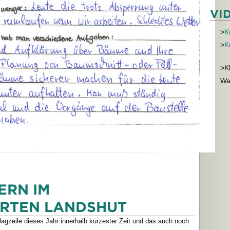
VI
>
K
>
K
>K
Wa
ERN IM
RTEN LANDSHUT
agzeile dieses Jahr innerhalb kürzester Zeit und das auch noch