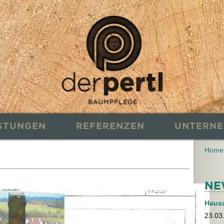
ISTUNGEN
REFERENZEN
UNTERN
Home
NE
Haus
23.03