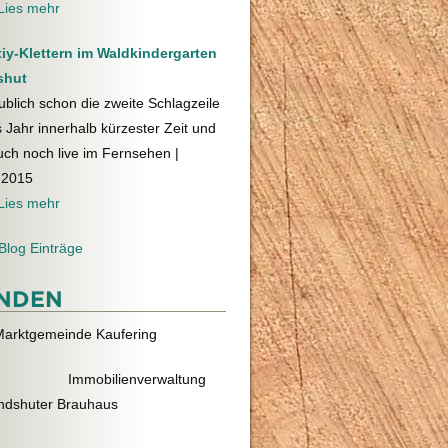
Lies mehr
tiy-Klettern im Waldkindergarten
shut
blich schon die zweite Schlagzeile
 Jahr innerhalb kürzester Zeit und
uch noch live im Fernsehen
|
.2015
Lies mehr
Blog Einträge
NDEN
Marktgemeinde Kaufering
 Immobilienverwaltung
ndshuter Brauhaus