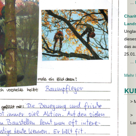
...
Chari
Land
Unglau
dieses
das a
25.01
...
Mehr 
KU
> 
>
La