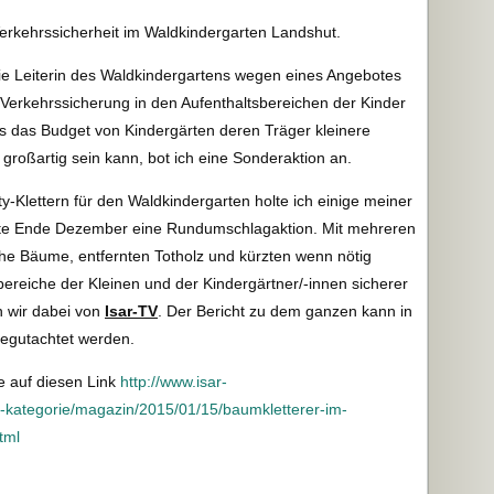
Verkehrssicherheit im Waldkindergarten Landshut.
die Leiterin des Waldkindergartens wegen eines Angebotes
Verkehrssicherung in den Aufenthaltsbereichen der Kinder
s das Budget von Kindergärten deren Träger kleinere
 großartig sein kann, bot ich eine Sonderaktion an.
-Klettern für den Waldkindergarten holte ich einige meiner
tete Ende Dezember eine Rundumschlagaktion. Mit mehreren
iche Bäume, entfernten Totholz und kürzten wenn nötig
bereiche der Kleinen und der Kindergärtner/-innen sicherer
n wir dabei von
Isar-TV
. Der Bericht zu dem ganzen kann in
begutachtet werden.
cke auf diesen Link
http://www.isar-
-kategorie/magazin/2015/01/15/baumkletterer-im-
tml