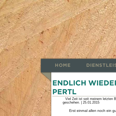
HOME
DIENSTLE
ENDLICH WIEDE
PERTL
Viel Zeit ist seit meinem letzten
geschehen.
|
25.01.2015
Erst einmal allen noch ein g