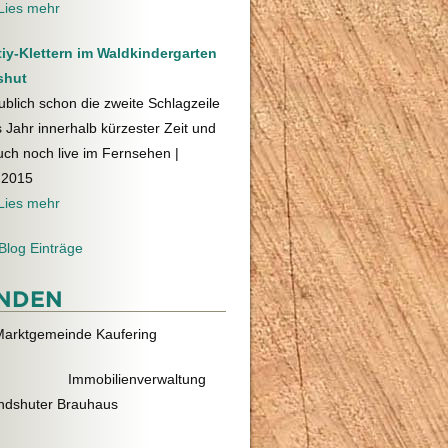
Lies mehr
tiy-Klettern im Waldkindergarten
shut
blich schon die zweite Schlagzeile
 Jahr innerhalb kürzester Zeit und
uch noch live im Fernsehen
|
.2015
Lies mehr
Blog Einträge
NDEN
Marktgemeinde Kaufering
 Immobilienverwaltung
ndshuter Brauhaus