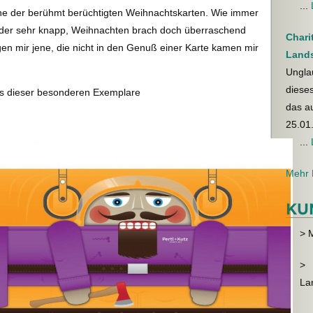
...
ne der berühmt berüchtigten Weihnachtskarten. Wie immer
ieder sehr knapp, Weihnachten brach doch überraschend
Chari
en mir jene, die nicht in den Genuß einer Karte kamen mir
Land
Unglau
dieses
es dieser besonderen Exemplare
das a
25.01
...
Mehr 
KU
> 
>
La